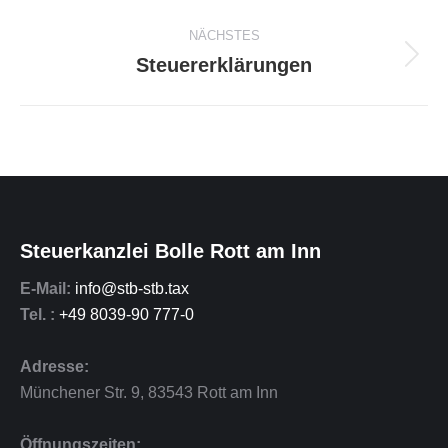
project:
NÄCHSTES
Steuererklärungen
Next
project:
Steuerkanzlei Bolle Rott am Inn
E-Mail:
info@stb-stb.tax
Tel. :
+49 8039-90 777-0
Adresse:
Münchener Str. 9
,
83543
Rott am Inn
Öffnungszeiten: