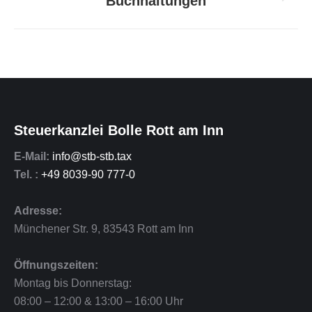
navigation
Buchhaltungen
Next
project:
Steuerkanzlei Bolle Rott am Inn
E-Mail:
info@stb-stb.tax
Tel. :
+49 8039-90 777-0
Adresse:
Münchener Str. 9
,
83543
Rott am Inn
Öffnungszeiten:
Montag bis Donnerstag:
08:00 – 12:00 & 13:00 – 16:00 Uhr